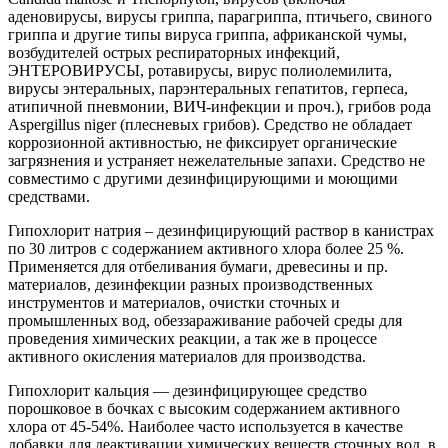
аденовирусы, вирусы гриппа, парагриппа, птичьего, свиного
гриппа и другие типы вируса гриппа, африканской чумы,
возбудителей острых респираторных инфекций,
ЭНТЕРОВИРУСЫ, ротавирусы, вирус полиолемилита,
вирусы энтеральных, парэнтеральных гепатитов, герпеса,
атипичной пневмонии, ВИЧ-инфекции и проч.), грибов рода
Aspergillus niger (плесневых грибов). Средство не обладает
коррозионной активностью, не фиксирует органические
загрязнения и устраняет нежелательные запахи. Средство не
совместимо с другими дезинфицирующими и моющими
средствами.
Гипохлорит натрия – дезинфицирующий раствор в канистрах
по 30 литров с содержанием активного хлора более 25 %.
Применяется для отбеливания бумаги, древесины и пр.
материалов, дезинфекции разных производственных
инструментов и материалов, очистки сточных и
промышленных вод, обеззараживание рабочей среды для
проведения химических реакции, а так же в процессе
активного окисления материалов для производства.
Гипохлорит кальция — дезинфицирующее средство
порошковое в бочках с высоким содержанием активного
хлора от 45-54%. Наиболее часто используется в качестве
добавки для деактивации химических веществ сточных вод, в