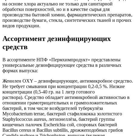
на основе хлора актуально не только для санитарной
обработки поверхностей, но и в качестве сырья для
производства бытовой химии, фармацевтических препаратов,
производстве бумаги, стекла, синтетических тканей и прочих
видов продукции.
Ассортимент дезинфицирующих
средств
В ассортименте НПФ «Пермхимпродукт» представлены
универсальные дезинфицирующее средства в различных
формах выпуска:
Женилен OXY – дезинфицирующее, антимикробное средство.
Не требует смывания при концентрации 0,2-0,5 %. Низкие
концентрации (0,5-40 гр. на 1 литр готового
раствора). Средство обладает антимикробной активностью в
отношении грамотрицательных и грамположительных
бактерий, в том числе возбудителей туберкулёза
Mycobacterium terrae, бактерий стафилококка золотистого
Staphylococcus aureus, легионеллёза, бактерий группы
кишечных палочек Escherichia сой, споровых бактерий
Bacillus cereus и Bacillus subtillis, дрожжеподобных грибов
Candida maltose и Trichophyton, вирусов (включая