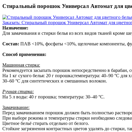
Стиральный порошок Универсал Автомат для цвет
Заказать: Стиральный порошок Универсал Автомат для цветного
Назначение:
Для замачивания и стирки белья из всех видов тканей кроме ш
Состав:
ПАВ <10%, фосфаты <10%, щелочные компоненты, функ
Способ применения:
Машинная стирка:
Рекомендуется засыпать порошок непосредственно в барабан, с
На 1 кг сухого белья: 20 г порошка;температура: 40–90 °C для х
30–60 °C для синтетических и смешанных волокон.
Ручная стирка:
На 5 л воды: 40 г порошка; температура: 30–40 °C.
Замачивание:
Перед замачиванием порошок должен быть полностью растворен 
При выборе режима и температуры стирки необходимо следова
Цветное бельё стирать отдельно от белого.
Стойкие загрязнения контрастных цветов удалять до стирки, т