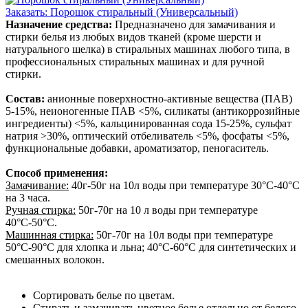
Заказать: Порошок стиральный (Универсальный)
Назначение средства:
Предназначено для замачивания и
стирки белья из любых видов тканей (кроме шерсти и
натурального шелка) в стиральных машинах любого типа, в
профессиональных стиральных машинах и для ручной
стирки.
Состав:
анионные поверхностно-активные вещества (ПАВ)
5-15%, неионогенные ПАВ <5%, силикаты (антикоррозийные
ингредиенты) <5%, кальцинированная сода 15-25%, сульфат
натрия >30%, оптический отбеливатель <5%, фосфаты <5%,
функциональные добавки, ароматизатор, пеногаситель.
Способ применения:
Замачивание:
40г-50г на 10л воды при температуре 30°С-40°С
на 3 часа.
Ручная стирка:
50г-70г на 10 л воды при температуре
40°С-50°С.
Машинная стирка:
50г-70г на 10л воды при температуре
50°С-90°С для хлопка и льна; 40°С-60°С для синтетических и
смешанных волокон.
Сортировать белье по цветам.
Стирать и замачивать цветное белье отдельно от белого