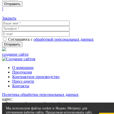
!
Закрыть
Соглашаюсь с
обработкой персональных данных
создание сайта
:
О компании
Продукция
Контрактное производство
Пресс-центр
Контакты
Политика обработки персональных данных
адрес:
г. Пермь, ул. Осинская 13, офис 2
телефон:
8 (342) 200 99 01
Мы используем файлы cookie и Яндекс.Метрику для
улучшения работы сайта. Продолжая использовать сайт,
e-mail:
kei2@chemy.ru