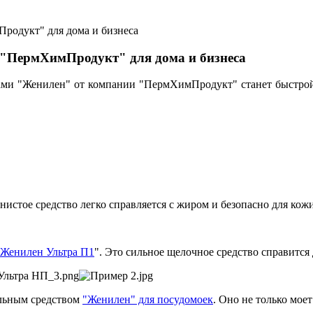
т "ПермХимПродукт" для дома и бизнеса
ами "Женилен" от компании "ПермХимПродукт" станет быстрой
енистое средство легко справляется с жиром и безопасно для кожи
Женилен Ультра П1
". Это сильное щелочное средство справится 
альным средством
"Женилен" для посудомоек
. Оно не только мое