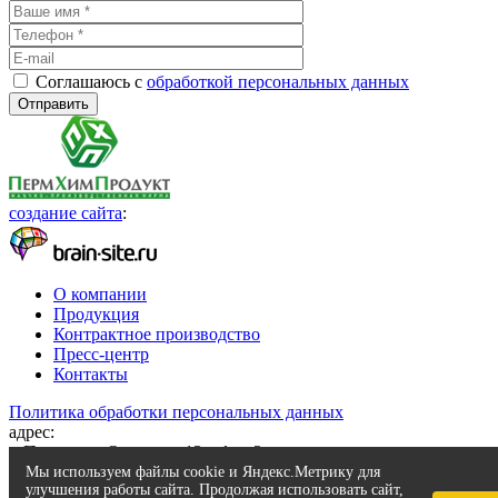
Соглашаюсь с
обработкой персональных данных
создание сайта
:
О компании
Продукция
Контрактное производство
Пресс-центр
Контакты
Политика обработки персональных данных
адрес:
г. Пермь, ул. Осинская 13, офис 2
телефон:
8 (342) 200 99 01
Мы используем файлы cookie и Яндекс.Метрику для
улучшения работы сайта. Продолжая использовать сайт,
e-mail:
kei2@chemy.ru